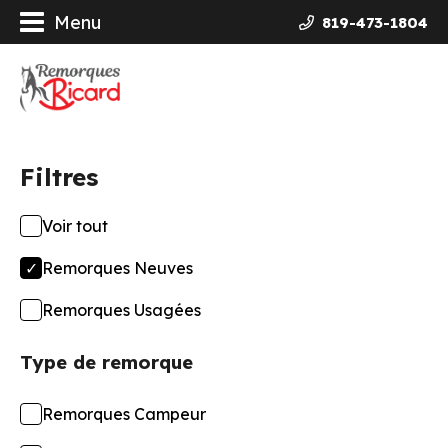
Menu
819-473-1804
orques
ières Galvanisées
Filtres
uits
Voir tout
ncement
Remorques Neuves
opos
Remorques Usagées
Type de remorque
actez-nous
Remorques Campeur