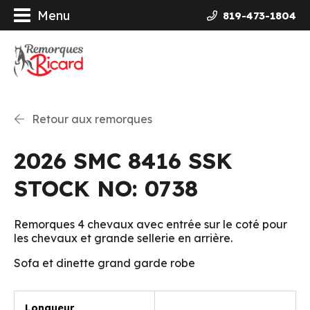
Menu
819-473-1804
orques
ières Galvanisées
Retour aux remorques
uits
2026 SMC 8416 SSK
ncement
STOCK NO: 0738
opos
Remorques 4 chevaux avec entrée sur le coté pour
les chevaux et grande sellerie en arrière.
actez-nous
Sofa et dinette grand garde robe
Longueur