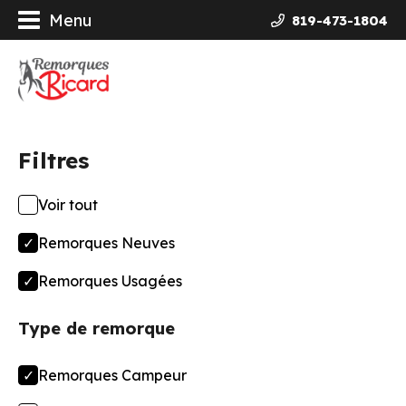
Menu
819-473-1804
orques
ières Galvanisées
Filtres
uits
Voir tout
ncement
Remorques Neuves
opos
Remorques Usagées
Type de remorque
actez-nous
Remorques Campeur