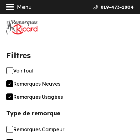
Menu
819-473-1804
orques
ières Galvanisées
Filtres
uits
Voir tout
ncement
Remorques Neuves
opos
Remorques Usagées
Type de remorque
actez-nous
Remorques Campeur