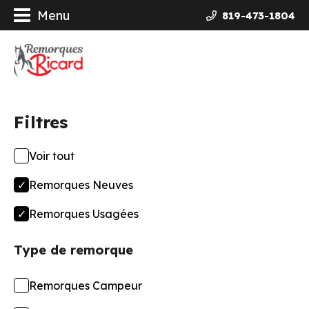
Menu
819-473-1804
orques
ières Galvanisées
Filtres
uits
Voir tout
ncement
Remorques Neuves
opos
Remorques Usagées
Type de remorque
actez-nous
Remorques Campeur