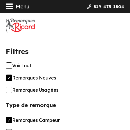
Menu
819-473-1804
orques
ières Galvanisées
Filtres
uits
Voir tout
ncement
Remorques Neuves
opos
Remorques Usagées
Type de remorque
actez-nous
Remorques Campeur