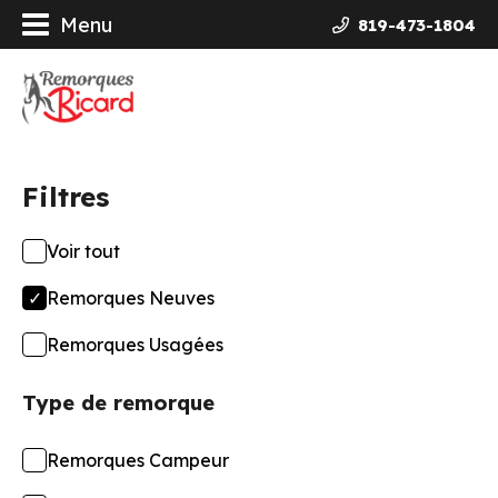
Menu
819-473-1804
orques
ières Galvanisées
Filtres
uits
Voir tout
ncement
Remorques Neuves
opos
Remorques Usagées
Type de remorque
actez-nous
Remorques Campeur