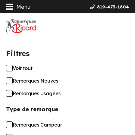
Menu
819-473-1804
orques
ières Galvanisées
Filtres
uits
Voir tout
ncement
Remorques Neuves
opos
Remorques Usagées
Type de remorque
actez-nous
Remorques Campeur