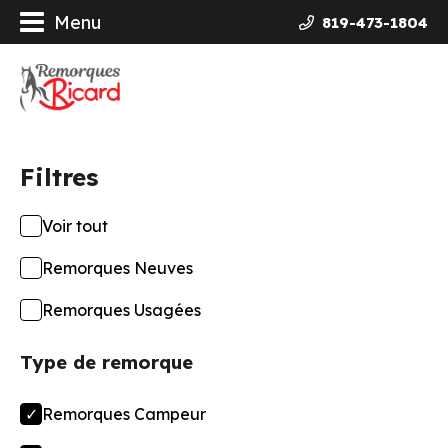
Menu
819-473-1804
orques
ières Galvanisées
Filtres
uits
Voir tout
ncement
Remorques Neuves
opos
Remorques Usagées
Type de remorque
actez-nous
Remorques Campeur