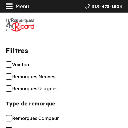
Menu
819-473-1804
orques
ières Galvanisées
Filtres
uits
Voir tout
ncement
Remorques Neuves
opos
Remorques Usagées
Type de remorque
actez-nous
Remorques Campeur