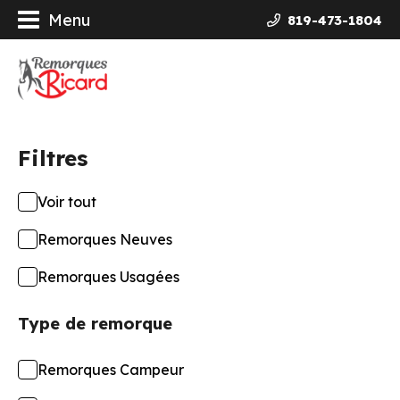
Menu
819-473-1804
orques
ières Galvanisées
Filtres
uits
Voir tout
ncement
Remorques Neuves
opos
Remorques Usagées
Type de remorque
actez-nous
Remorques Campeur