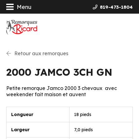
Menu
819-473-1804
orques
ières Galvanisées
Retour aux remorques
uits
2000 JAMCO 3CH GN
ncement
Petite remorque Jamco 2000 3 chevaux avec
weekender fait maison et auvent
opos
actez-nous
Longueur
18 pieds
Largeur
7,0 pieds