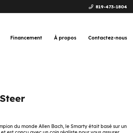
819-473-1804
Financement
À propos
Contactez-nous
Steer
pion du monde Allen Bach, le Smarty était basé sur un
 et est conçu avec un coin réaliste pour vous assurer