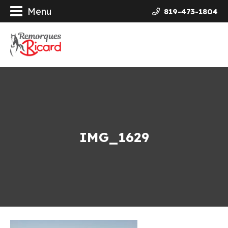
Menu
819-473-1804
orques
ières Galvanisées
uits
ncement
IMG_1629
opos
actez-nous