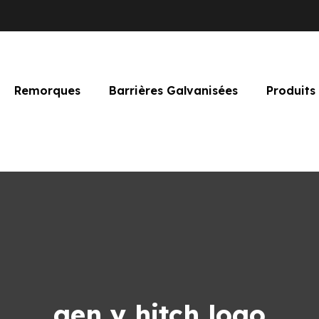
Remorques
Barrières Galvanisées
Produits
gen y hitch logo